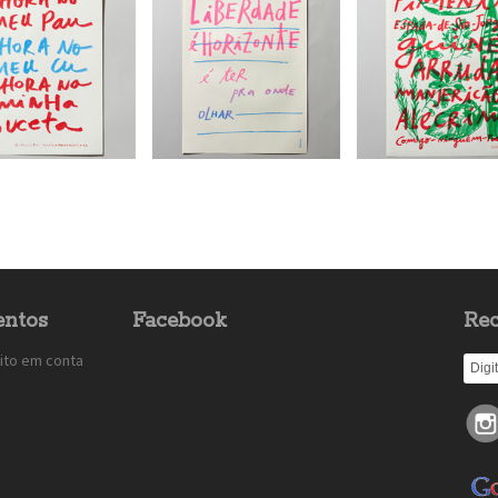
ntos
Facebook
Rec
ito em conta