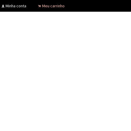
Minha conta
Meu carrinho
f
.