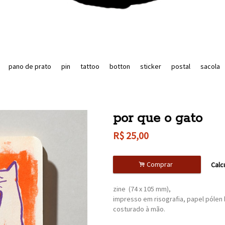
pano de prato
pin
tattoo
botton
sticker
postal
sacola
por que o gato
R$
25,00
.
Comprar
Calc
zine (74 x 105 mm),
impresso em risografia, papel pólen 
costurado à mão.