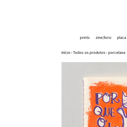
prints
zine/livro
placa
Início
›
Todos os produtos
›
porcelana