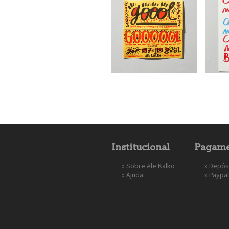
Institucional
Pagame
»
Sobre Ale Kalko
» Depós
»
Ajuda
»
Paypal