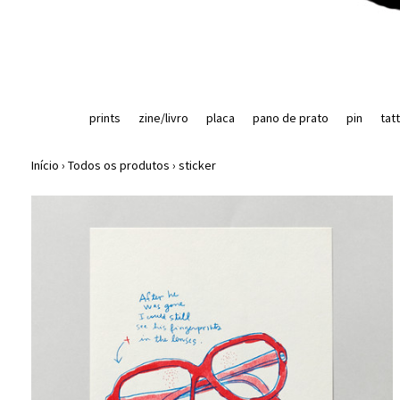
prints
zine/livro
placa
pano de prato
pin
tat
Início
›
Todos os produtos
›
sticker