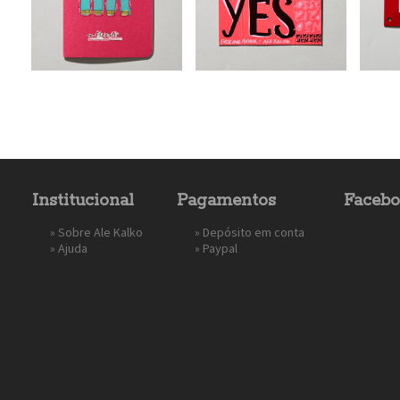
Institucional
Pagamentos
Faceb
»
Sobre Ale Kalko
» Depósito em conta
»
Ajuda
»
Paypal