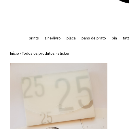
prints
zine/livro
placa
pano de prato
pin
tat
Início
›
Todos os produtos
›
sticker