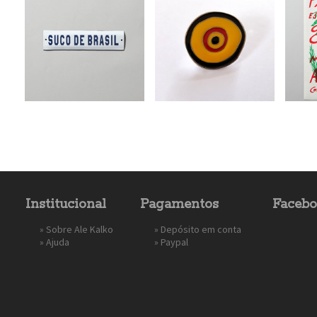
Institucional
Pagamentos
Faceb
»
Sobre Ale Kalko
» Depósito em conta
»
Ajuda
»
Paypal