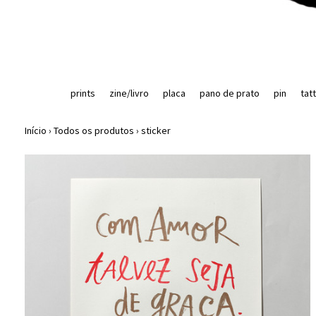
prints
zine/livro
placa
pano de prato
pin
tat
Início
›
Todos os produtos
›
sticker