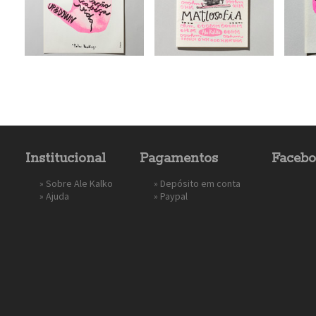
Institucional
Pagamentos
Faceb
»
Sobre Ale Kalko
» Depósito em conta
»
Ajuda
»
Paypal