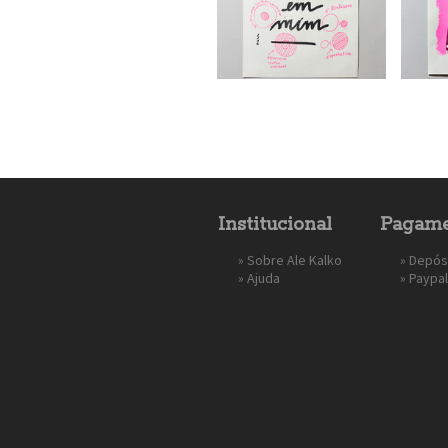
Institucional
Pagame
»
Sobre Ale Kalko
» Depós
»
Ajuda
»
Paypal