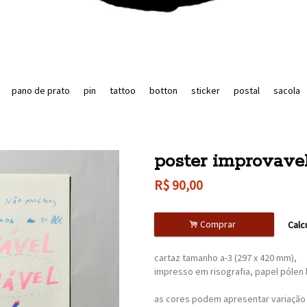
pano de prato
pin
tattoo
botton
sticker
postal
sacola
poster improvave
R$
90,00
.
Comprar
Calc
cartaz tamanho a-3 (297 x 420 mm),
impresso em risografia, papel pólen 
as cores podem apresentar variação