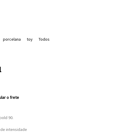
porcelana
toy
Todos
l
ular o frete
bold 90.
 de intensidade