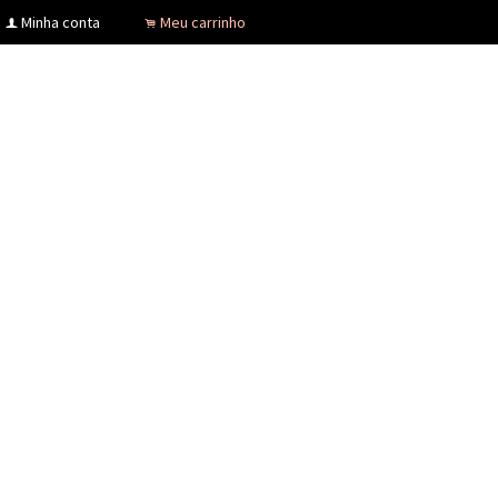
Minha conta
Meu carrinho
f
.