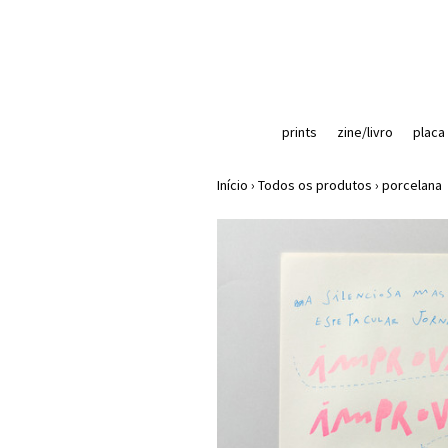
prints
zine/livro
placa
Início
›
Todos os produtos
›
porcelana