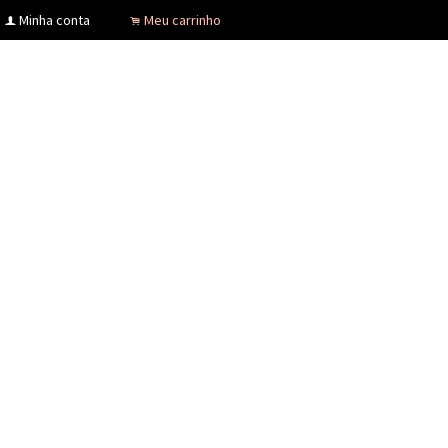
Minha conta
Meu carrinho
f
.