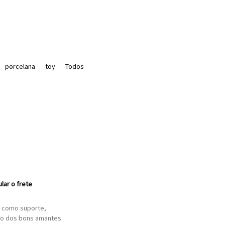
porcelana
toy
Todos
ular o frete
ta como suporte,
ejo dos bons amantes.