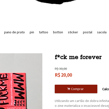
pano de prato
pin
tattoo
botton
sticker
postal
sacola
f*ck me forever
R$
30,00
R$
20,00
.
Comprar
Calc
Utilizando um cartão de dobra infini
o zine materializa o insacieavel des