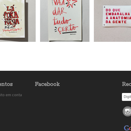
ntos
Facebook
Rec
ito em conta