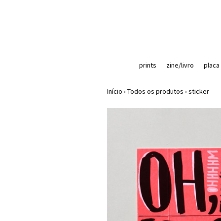
prints
zine/livro
placa
Início
›
Todos os produtos
›
sticker