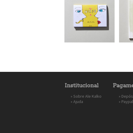
Institucional
Pagame
»
Sobre Ale Kalko
» Depós
»
Ajuda
»
Paypal