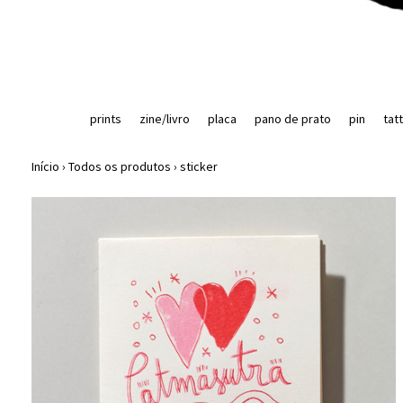
prints
zine/livro
placa
pano de prato
pin
tat
Início
›
Todos os produtos
›
sticker