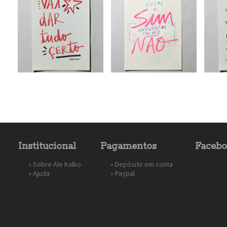
Institucional
Pagamentos
Faceb
»
Sobre Ale Kalko
» Depósito em conta
»
Ajuda
»
Paypal