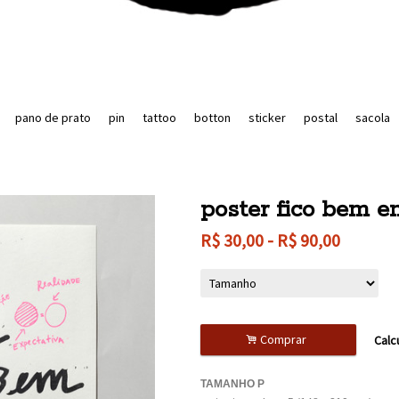
pano de prato
pin
tattoo
botton
sticker
postal
sacola
poster fico bem 
R$
30,00
-
R$
90,00
.
Comprar
Calc
TAMANHO P