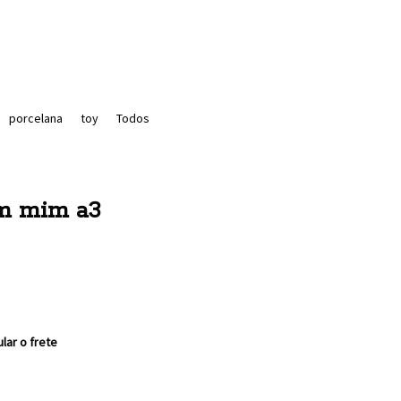
porcelana
toy
Todos
em mim a3
ular o frete