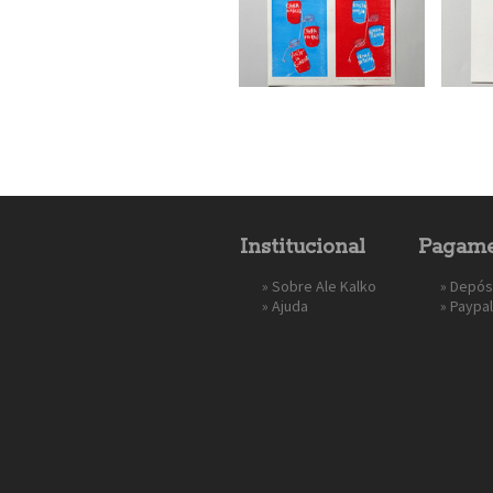
Institucional
Pagame
»
Sobre Ale Kalko
» Depós
»
Ajuda
»
Paypal