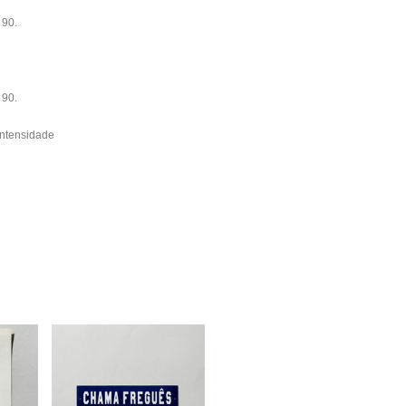
 90.
 90.
intensidade