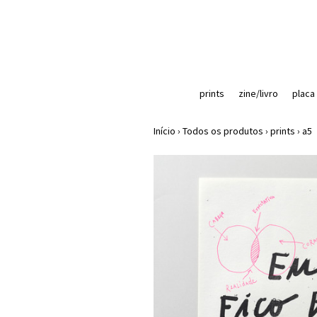
prints
zine/livro
placa
Início
›
Todos os produtos
›
prints
›
a5