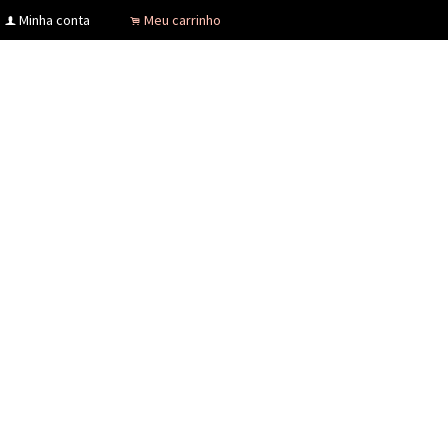
Minha conta
Meu carrinho
f
.