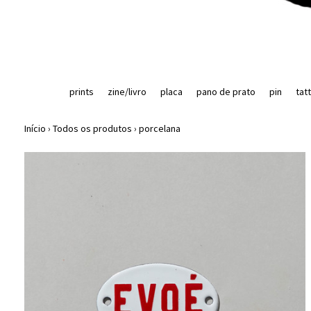
prints
zine/livro
placa
pano de prato
pin
tat
Início
›
Todos os produtos
›
porcelana