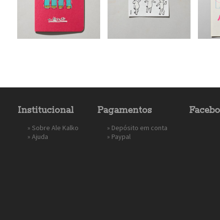
Institucional
Pagamentos
Faceb
»
Sobre Ale Kalko
» Depósito em conta
»
Ajuda
»
Paypal