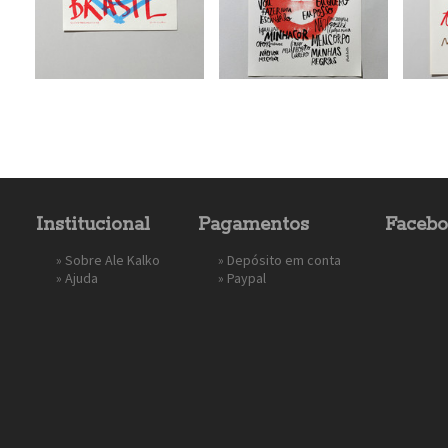
Institucional
Pagamentos
Faceb
»
Sobre Ale Kalko
» Depósito em conta
»
Ajuda
»
Paypal