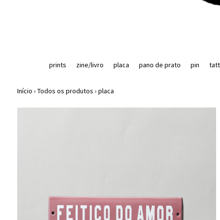
prints
zine/livro
placa
pano de prato
pin
tat
Início
›
Todos os produtos
›
placa