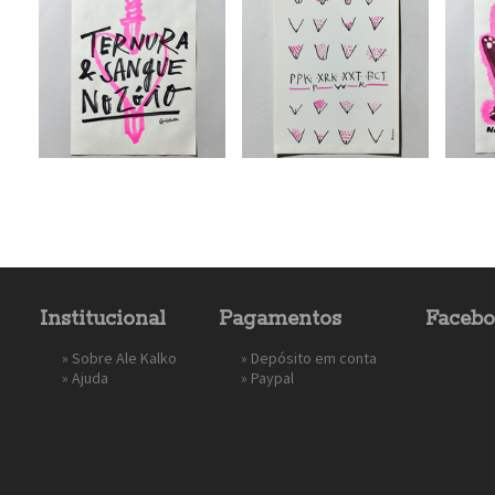
Institucional
Pagamentos
Faceb
»
Sobre Ale Kalko
» Depósito em conta
»
Ajuda
»
Paypal