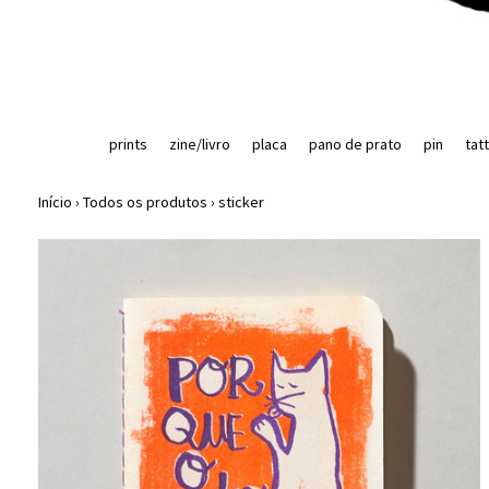
prints
zine/livro
placa
pano de prato
pin
tat
Início
›
Todos os produtos
›
sticker