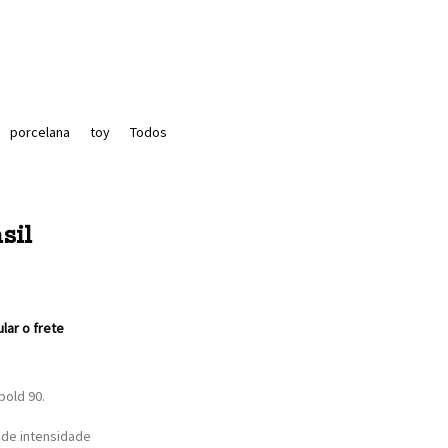
porcelana
toy
Todos
sil
ular o frete
bold 90.
 de intensidade