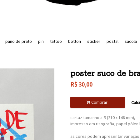
pano de prato
pin
tattoo
botton
sticker
postal
sacola
poster suco de bra
R$
30,00
.
Comprar
Calc
cartaz tamanho a-5 (210 x 148 mm),
impresso em risografia, papel pólen 
as cores podem apresentar variação