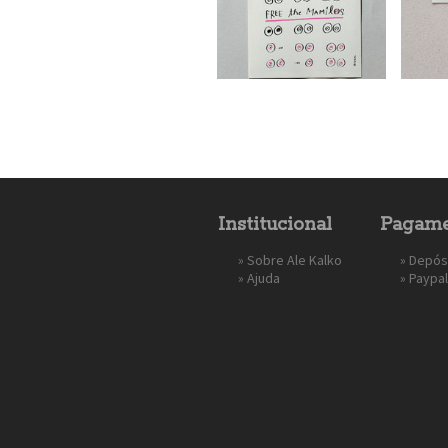
Institucional
Pagame
»
Sobre Ale Kalko
» Depós
»
Ajuda
»
Paypal