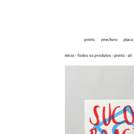
prints
zine/livro
placa
Início
›
Todos os produtos
›
prints
›
a5