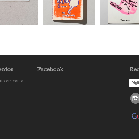
ntos
Facebook
Rec
ito em conta