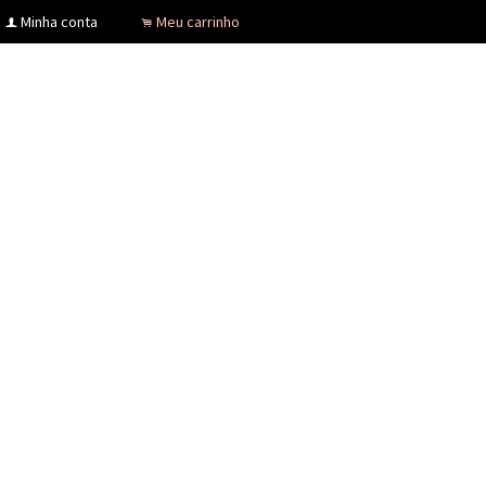
Minha conta
Meu carrinho
f
.