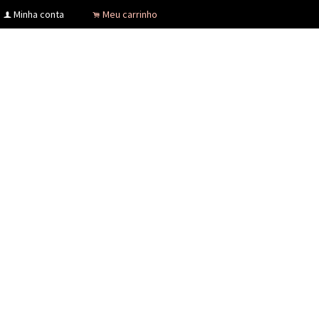
Minha conta
Meu carrinho
f
.