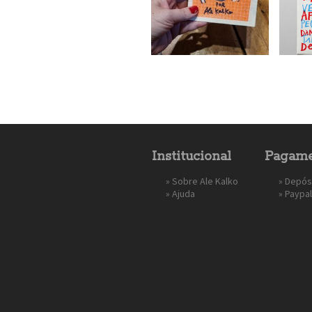
Institucional
Pagame
»
Sobre Ale Kalko
» Depós
»
Ajuda
»
Paypal