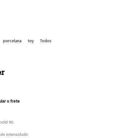
porcelana
toy
Todos
er
ular o frete
bold 90.
 de intensidade