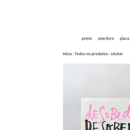
prints
zine/livro
placa
Início
›
Todos os produtos
›
sticker