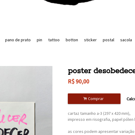
pano de prato
pin
tattoo
botton
sticker
postal
sacola
poster desobedec
R$
90,00
.
Comprar
Calc
cartaz tamanho a-3 (297 x 420 mm),
impresso em risografia, papel pólen 
as cores podem apresentar variação